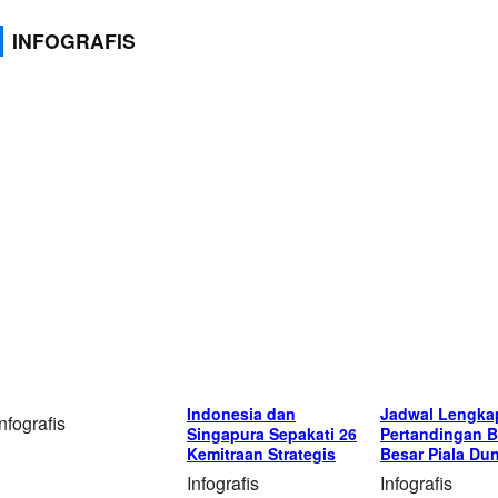
INFOGRAFIS
Indonesia dan
Jadwal Lengka
Infografis
Singapura Sepakati 26
Pertandingan B
Kemitraan Strategis
Besar Piala Du
Infografis
Infografis