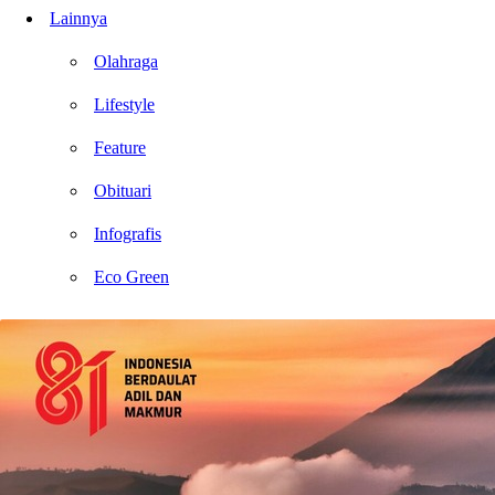
Lainnya
Olahraga
Lifestyle
Feature
Obituari
Infografis
Eco Green