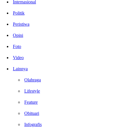
Internasional
Politik
Peristiwa
Opini
Foto
Video
Lainnya
Olahraga
Lifestyle
Feature
Obituari
Infografis