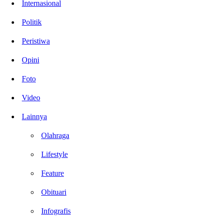
Internasional
Politik
Peristiwa
Opini
Foto
Video
Lainnya
Olahraga
Lifestyle
Feature
Obituari
Infografis