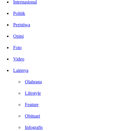
Internasional
Politik
Peristiwa
Opini
Foto
Video
Lainnya
Olahraga
Lifestyle
Feature
Obituari
Infografis