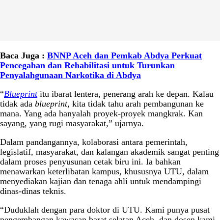
Baca Juga :
BNNP Aceh dan Pemkab Abdya Perkuat
Pencegahan dan Rehabilitasi untuk Turunkan
Penyalahgunaan Narkotika di Abdya
“
Blueprint
itu ibarat lentera, penerang arah ke depan. Kalau
tidak ada
blueprint
, kita tidak tahu arah pembangunan ke
mana. Yang ada hanyalah proyek-proyek mangkrak. Kan
sayang, yang rugi masyarakat,” ujarnya.
Dalam pandangannya, kolaborasi antara pemerintah,
legislatif, masyarakat, dan kalangan akademik sangat penting
dalam proses penyusunan cetak biru ini. Ia bahkan
menawarkan keterlibatan kampus, khususnya UTU, dalam
menyediakan kajian dan tenaga ahli untuk mendampingi
dinas-dinas teknis.
“Duduklah dengan para doktor di UTU. Kami punya pusat
pengembangan kawasan barat selatan Aceh, dan dosen kami