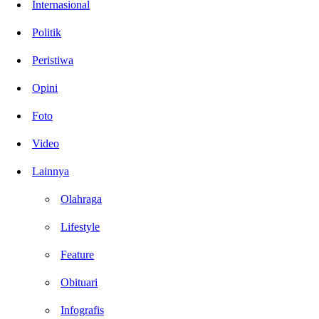
Internasional
Politik
Peristiwa
Opini
Foto
Video
Lainnya
Olahraga
Lifestyle
Feature
Obituari
Infografis