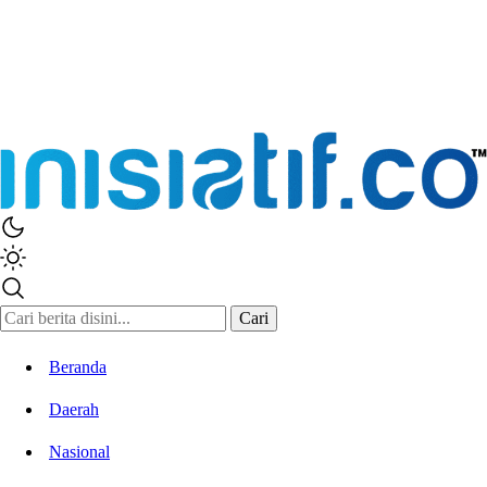
Inisiatif.co
Stay Connected Stay Informed
Cari
Beranda
Daerah
Nasional