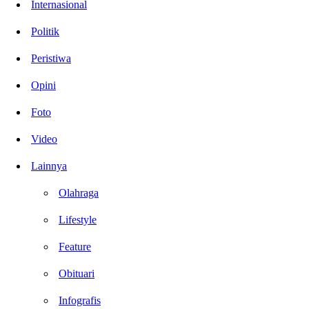
Internasional
Politik
Peristiwa
Opini
Foto
Video
Lainnya
Olahraga
Lifestyle
Feature
Obituari
Infografis