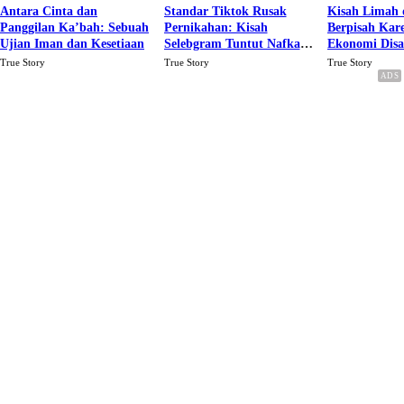
Antara Cinta dan
Standar Tiktok Rusak
Kisah Limah 
Panggilan Ka’bah: Sebuah
Pernikahan: Kisah
Berpisah Kar
Ujian Iman dan Kesetiaan
Selebgram Tuntut Nafkah
Ekonomi Dis
Rp.15 Juta Perbulan
Karena Cinta
True Story
True Story
True Story
Berakhir Talak Oleh
Suaminya