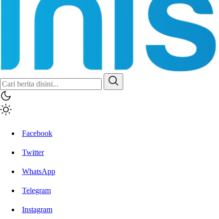
Inisiatif.co
Stay Connected Stay Informed
Facebook
Twitter
WhatsApp
Telegram
Instagram