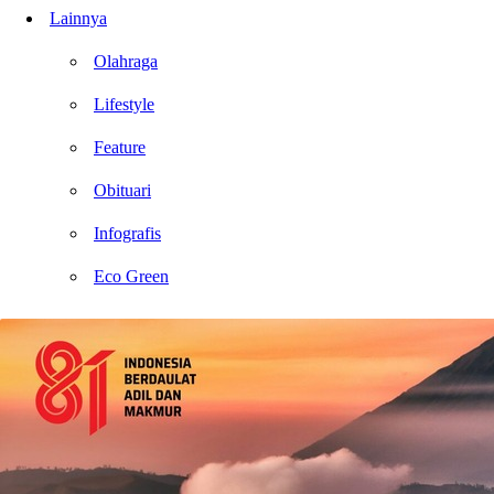
Lainnya
Olahraga
Lifestyle
Feature
Obituari
Infografis
Eco Green