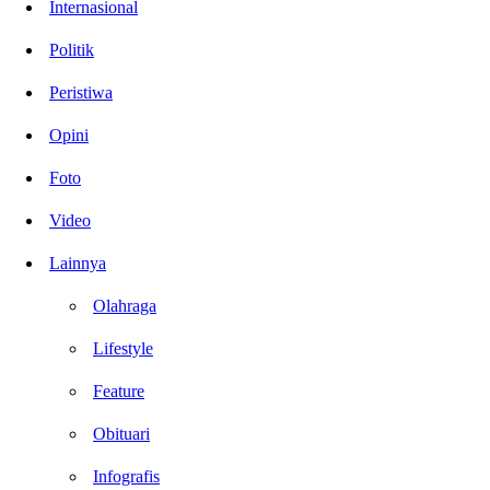
Internasional
Politik
Peristiwa
Opini
Foto
Video
Lainnya
Olahraga
Lifestyle
Feature
Obituari
Infografis