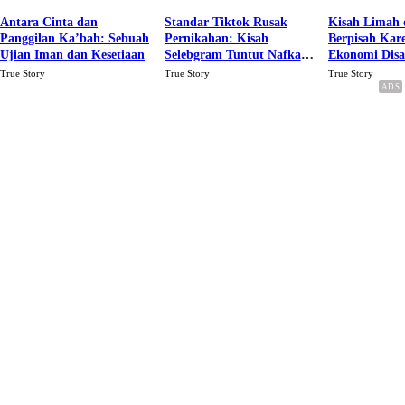
Antara Cinta dan
Standar Tiktok Rusak
Kisah Limah 
Panggilan Ka’bah: Sebuah
Pernikahan: Kisah
Berpisah Kar
Ujian Iman dan Kesetiaan
Selebgram Tuntut Nafkah
Ekonomi Dis
Rp.15 Juta Perbulan
Karena Cinta
True Story
True Story
True Story
Berakhir Talak Oleh
Suaminya