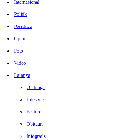
Internasional
Politik
Peristiwa
Opini
Foto
Video
Lainnya
Olahraga
Lifestyle
Feature
Obituari
Infografis