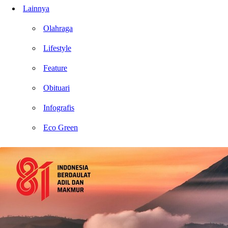
Lainnya
Olahraga
Lifestyle
Feature
Obituari
Infografis
Eco Green