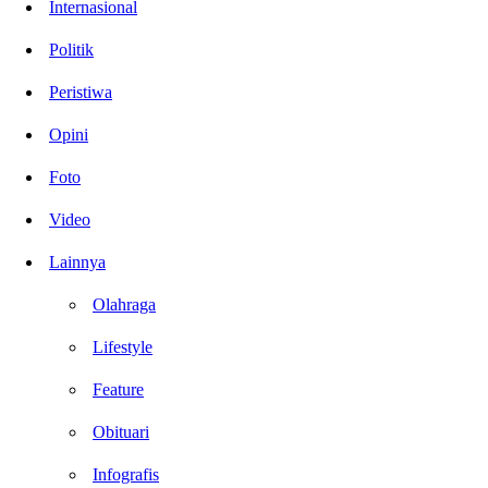
Internasional
Politik
Peristiwa
Opini
Foto
Video
Lainnya
Olahraga
Lifestyle
Feature
Obituari
Infografis