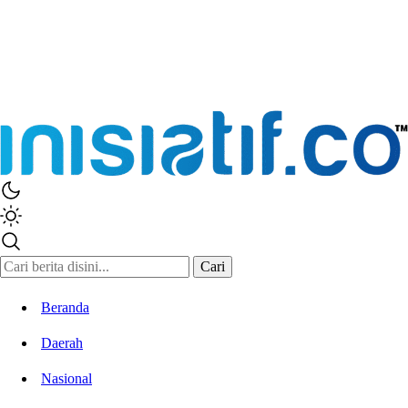
Inisiatif.co
Stay Connected Stay Informed
Cari
Beranda
Daerah
Nasional