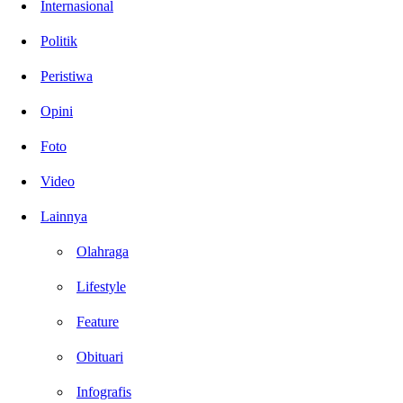
Internasional
Politik
Peristiwa
Opini
Foto
Video
Lainnya
Olahraga
Lifestyle
Feature
Obituari
Infografis