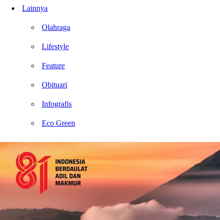
Lainnya
Olahraga
Lifestyle
Feature
Obituari
Infografis
Eco Green