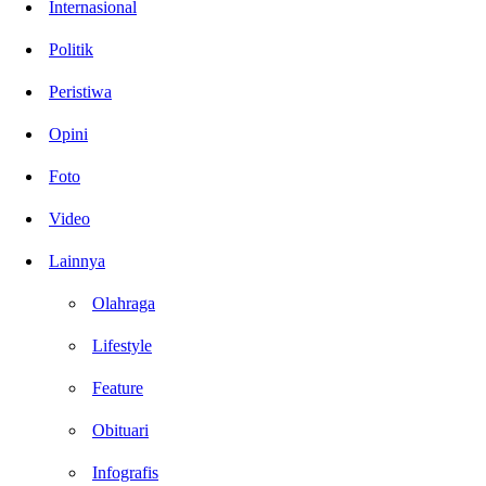
Internasional
Politik
Peristiwa
Opini
Foto
Video
Lainnya
Olahraga
Lifestyle
Feature
Obituari
Infografis