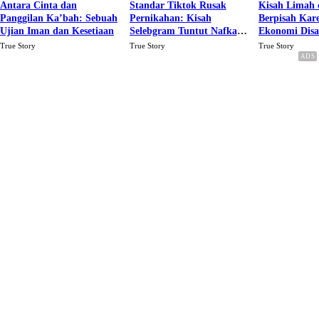
Antara Cinta dan
Standar Tiktok Rusak
Kisah Limah 
Panggilan Ka’bah: Sebuah
Pernikahan: Kisah
Berpisah Kar
Ujian Iman dan Kesetiaan
Selebgram Tuntut Nafkah
Ekonomi Dis
Rp.15 Juta Perbulan
Karena Cinta
True Story
True Story
True Story
Berakhir Talak Oleh
Suaminya