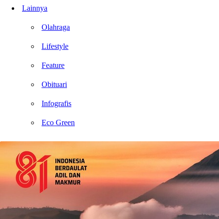
Lainnya
Olahraga
Lifestyle
Feature
Obituari
Infografis
Eco Green