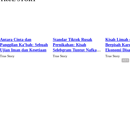
Antara Cinta dan
Standar Tiktok Rusak
Kisah Limah 
Panggilan Ka’bah: Sebuah
Pernikahan: Kisah
Berpisah Kar
Ujian Iman dan Kesetiaan
Selebgram Tuntut Nafkah
Ekonomi Dis
Rp.15 Juta Perbulan
Karena Cinta
True Story
True Story
True Story
Berakhir Talak Oleh
Suaminya