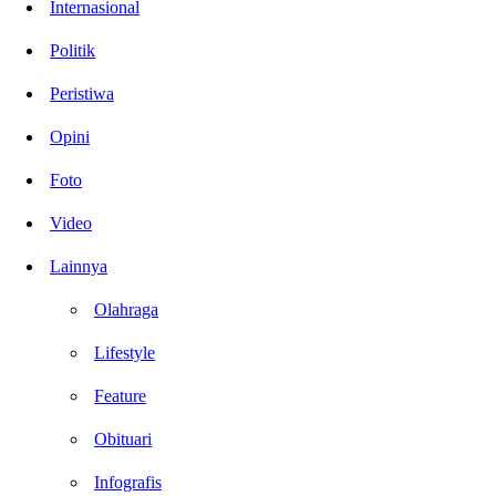
Internasional
Politik
Peristiwa
Opini
Foto
Video
Lainnya
Olahraga
Lifestyle
Feature
Obituari
Infografis