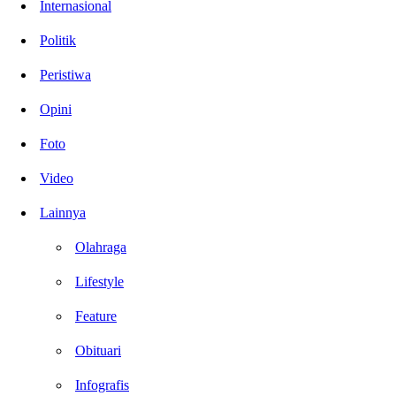
Internasional
Politik
Peristiwa
Opini
Foto
Video
Lainnya
Olahraga
Lifestyle
Feature
Obituari
Infografis