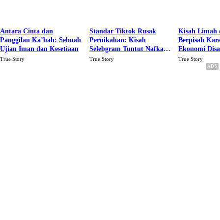
Antara Cinta dan
Standar Tiktok Rusak
Kisah Limah 
Panggilan Ka’bah: Sebuah
Pernikahan: Kisah
Berpisah Kar
Ujian Iman dan Kesetiaan
Selebgram Tuntut Nafkah
Ekonomi Dis
Rp.15 Juta Perbulan
Karena Cinta
True Story
True Story
True Story
Berakhir Talak Oleh
Suaminya