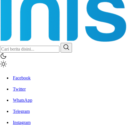
Inisiatif.co
Stay Connected Stay Informed
Facebook
Twitter
WhatsApp
Telegram
Instagram