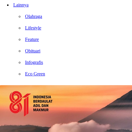
Lainnya
Olahraga
Lifestyle
Feature
Obituari
Infografis
Eco Green