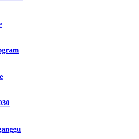
e
rogram
e
030
ganggu