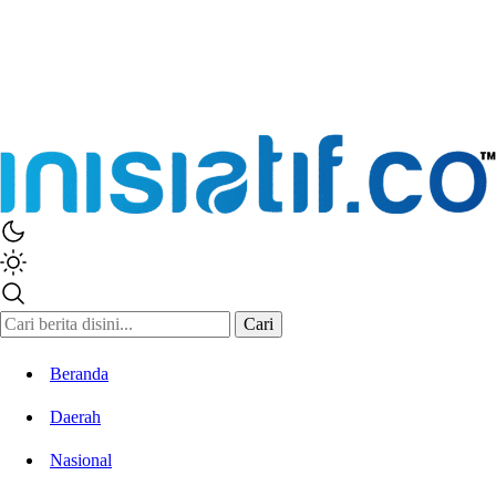
Inisiatif.co
Stay Connected Stay Informed
Cari
Beranda
Daerah
Nasional