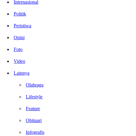
Internasional
Politik
Peristiwa
Opini
Foto
Video
Lainnya
Olahraga
Lifestyle
Feature
Obituari
Infografis