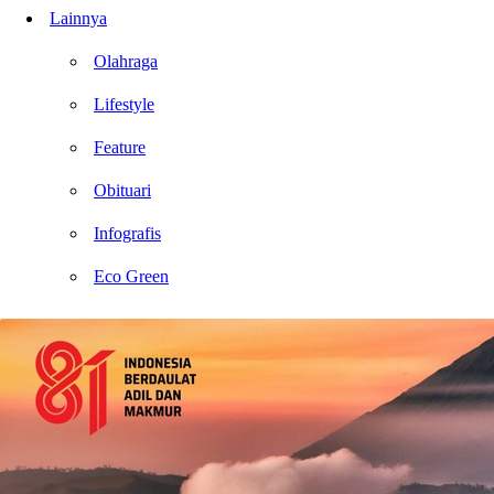
Lainnya
Olahraga
Lifestyle
Feature
Obituari
Infografis
Eco Green