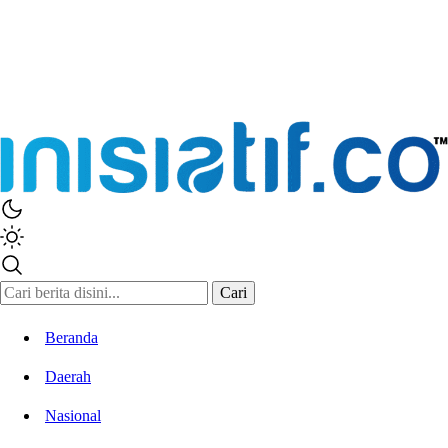
Inisiatif.co
Stay Connected Stay Informed
Cari
Beranda
Daerah
Nasional