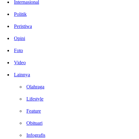
Internasional
Politik
Peristiwa
Opini
Foto
Video
Lainnya
Olahraga
Lifestyle
Feature
Obituari
Infografis