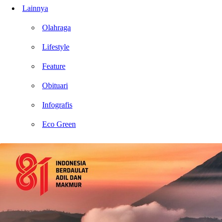
Lainnya
Olahraga
Lifestyle
Feature
Obituari
Infografis
Eco Green