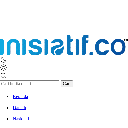
Inisiatif.co
Stay Connected Stay Informed
Cari
Beranda
Daerah
Nasional