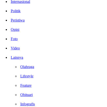
Internasional
Politik
Peristiwa
Opini
Foto
Video
Lainnya
Olahraga
Lifestyle
Feature
Obituari
Infografis