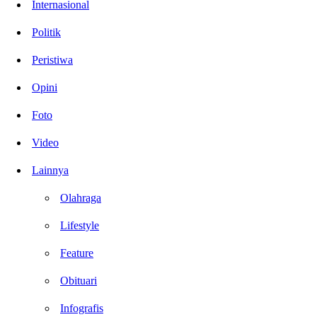
Internasional
Politik
Peristiwa
Opini
Foto
Video
Lainnya
Olahraga
Lifestyle
Feature
Obituari
Infografis