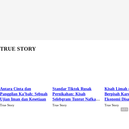
TRUE STORY
Antara Cinta dan
Standar Tiktok Rusak
Kisah Limah 
Panggilan Ka’bah: Sebuah
Pernikahan: Kisah
Berpisah Kar
Ujian Iman dan Kesetiaan
Selebgram Tuntut Nafkah
Ekonomi Dis
Rp.15 Juta Perbulan
Karena Cinta
True Story
True Story
True Story
Berakhir Talak Oleh
Suaminya