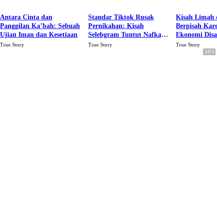
Antara Cinta dan
Standar Tiktok Rusak
Kisah Limah 
Panggilan Ka’bah: Sebuah
Pernikahan: Kisah
Berpisah Kar
Ujian Iman dan Kesetiaan
Selebgram Tuntut Nafkah
Ekonomi Dis
Rp.15 Juta Perbulan
Karena Cinta
True Story
True Story
True Story
Berakhir Talak Oleh
Suaminya