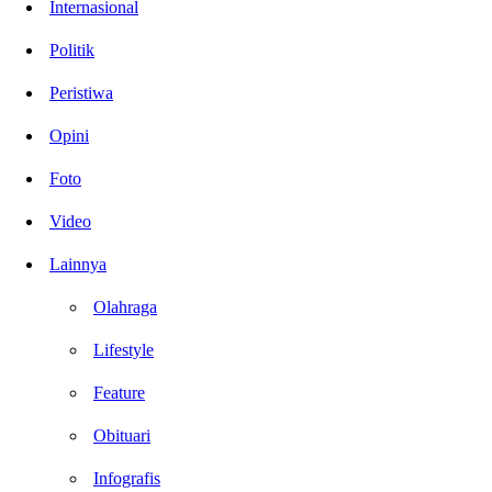
Internasional
Politik
Peristiwa
Opini
Foto
Video
Lainnya
Olahraga
Lifestyle
Feature
Obituari
Infografis