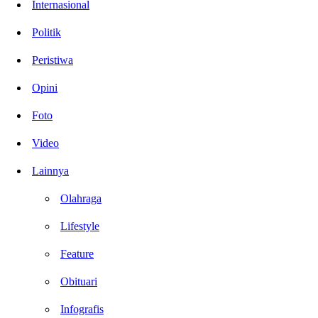
Internasional
Politik
Peristiwa
Opini
Foto
Video
Lainnya
Olahraga
Lifestyle
Feature
Obituari
Infografis