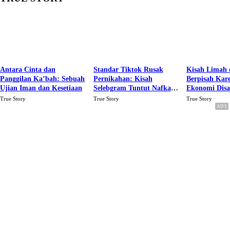
Antara Cinta dan
Standar Tiktok Rusak
Kisah Limah 
Panggilan Ka’bah: Sebuah
Pernikahan: Kisah
Berpisah Kar
Ujian Iman dan Kesetiaan
Selebgram Tuntut Nafkah
Ekonomi Dis
Rp.15 Juta Perbulan
Karena Cinta
True Story
True Story
True Story
Berakhir Talak Oleh
Suaminya