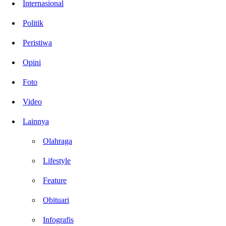
Internasional
Politik
Peristiwa
Opini
Foto
Video
Lainnya
Olahraga
Lifestyle
Feature
Obituari
Infografis