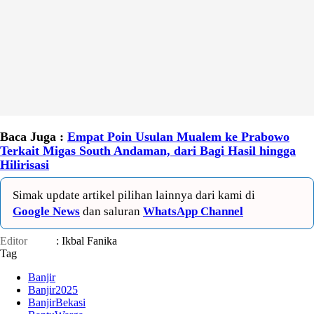
Baca Juga :
Empat Poin Usulan Mualem ke Prabowo
Terkait Migas South Andaman, dari Bagi Hasil hingga
Hilirisasi
Simak update artikel pilihan lainnya dari kami di
Google News
dan saluran
WhatsApp Channel
Editor
: Ikbal Fanika
Tag
Banjir
Banjir2025
BanjirBekasi