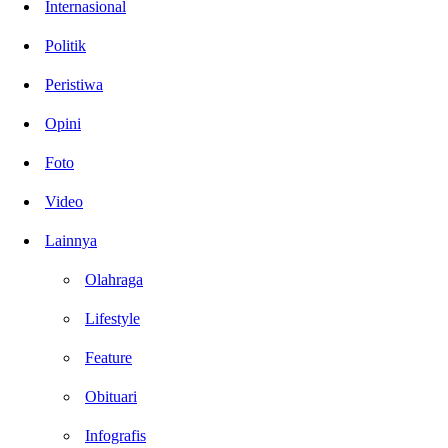
Internasional
Politik
Peristiwa
Opini
Foto
Video
Lainnya
Olahraga
Lifestyle
Feature
Obituari
Infografis