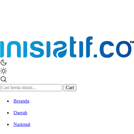
Inisiatif.co
Stay Connected Stay Informed
Cari
Beranda
Daerah
Nasional