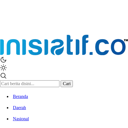
Inisiatif.co
Stay Connected Stay Informed
Cari
Beranda
Daerah
Nasional