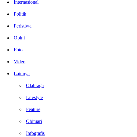
Internasional
Politik
Peristiwa
Opini
Foto
Video
Lainnya
Olahraga
Lifestyle
Feature
Obituari
Infografis