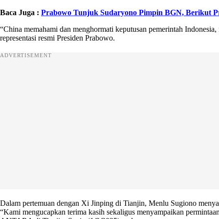
Baca Juga :
Prabowo Tunjuk Sudaryono Pimpin BGN, Berikut Pr
“China memahami dan menghormati keputusan pemerintah Indonesia, 
representasi resmi Presiden Prabowo.
ADVERTISEMENT
Dalam pertemuan dengan Xi Jinping di Tianjin, Menlu Sugiono menyam
“Kami mengucapkan terima kasih sekaligus menyampaikan permintaan 