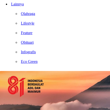
Lainnya
Olahraga
Lifestyle
Feature
Obituari
Infografis
Eco Green