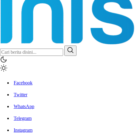
Inisiatif.co
Stay Connected Stay Informed
Facebook
Twitter
WhatsApp
Telegram
Instagram