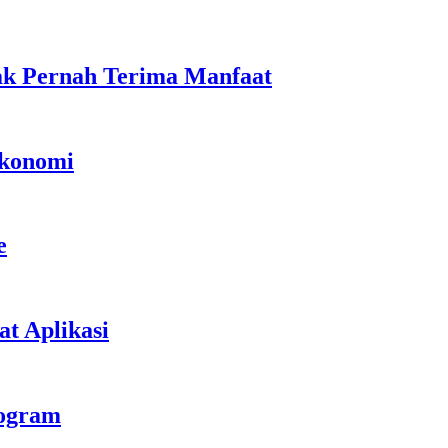
ak Pernah Terima Manfaat
Ekonomi
e
t Aplikasi
rogram