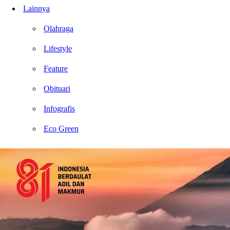
Lainnya
Olahraga
Lifestyle
Feature
Obituari
Infografis
Eco Green