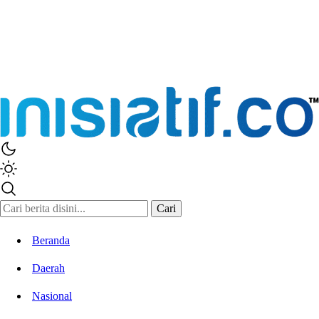
Inisiatif.co
Stay Connected Stay Informed
Cari
Beranda
Daerah
Nasional