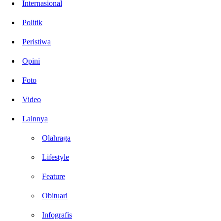
Internasional
Politik
Peristiwa
Opini
Foto
Video
Lainnya
Olahraga
Lifestyle
Feature
Obituari
Infografis