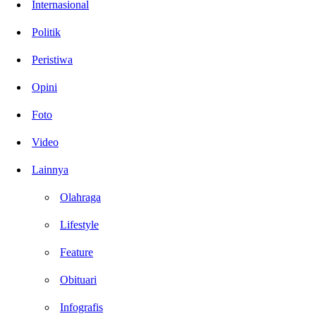
Internasional
Politik
Peristiwa
Opini
Foto
Video
Lainnya
Olahraga
Lifestyle
Feature
Obituari
Infografis