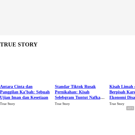
TRUE STORY
Antara Cinta dan
Standar Tiktok Rusak
Kisah Limah 
Panggilan Ka’bah: Sebuah
Pernikahan: Kisah
Berpisah Kar
Ujian Iman dan Kesetiaan
Selebgram Tuntut Nafkah
Ekonomi Dis
Rp.15 Juta Perbulan
Karena Cinta
True Story
True Story
True Story
Berakhir Talak Oleh
Suaminya