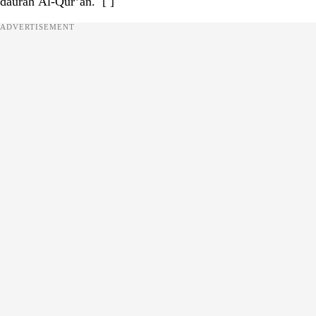
daurah Al-Qur’an. [ ]
ADVERTISEMENT