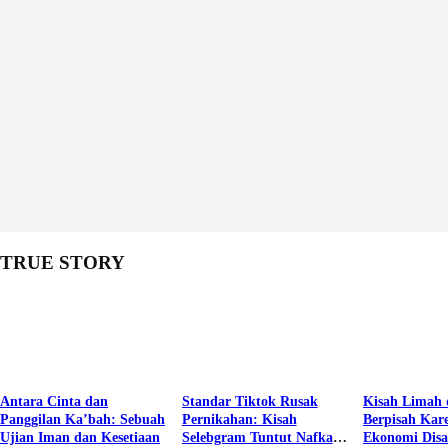
TRUE STORY
Antara Cinta dan
Standar Tiktok Rusak
Kisah Limah 
Panggilan Ka’bah: Sebuah
Pernikahan: Kisah
Berpisah Kar
Ujian Iman dan Kesetiaan
Selebgram Tuntut Nafkah
Ekonomi Dis