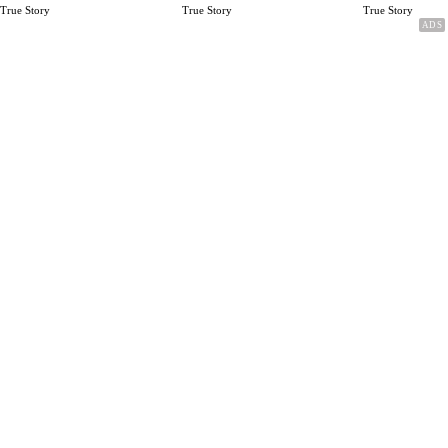
Rp.15 Juta Perbulan
Karena Cinta
True Story
True Story
True Story
Berakhir Talak Oleh
Suaminya