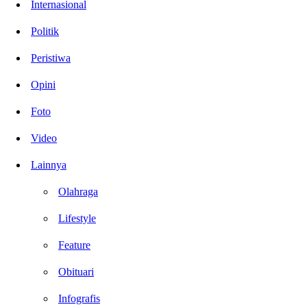
Internasional
Politik
Peristiwa
Opini
Foto
Video
Lainnya
Olahraga
Lifestyle
Feature
Obituari
Infografis