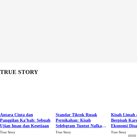
TRUE STORY
Antara Cinta dan
Standar Tiktok Rusak
Kisah Limah 
Panggilan Ka’bah: Sebuah
Pernikahan: Kisah
Berpisah Kar
Ujian Iman dan Kesetiaan
Selebgram Tuntut Nafkah
Ekonomi Dis
Rp.15 Juta Perbulan
Karena Cinta
True Story
True Story
True Story
Berakhir Talak Oleh