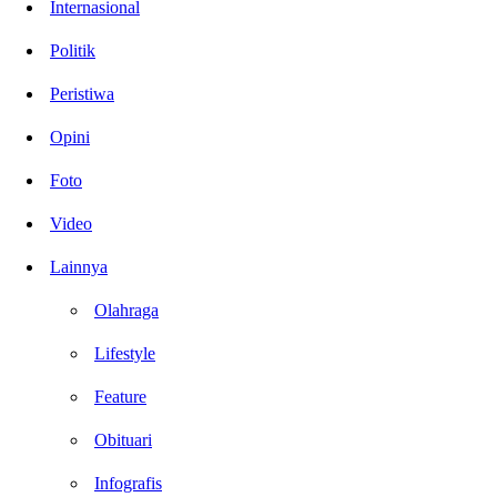
Internasional
Politik
Peristiwa
Opini
Foto
Video
Lainnya
Olahraga
Lifestyle
Feature
Obituari
Infografis