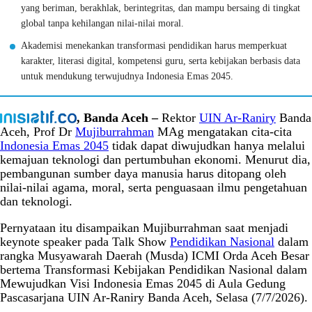
yang beriman, berakhlak, berintegritas, dan mampu bersaing di tingkat
global tanpa kehilangan nilai-nilai moral.
Akademisi menekankan transformasi pendidikan harus memperkuat
karakter, literasi digital, kompetensi guru, serta kebijakan berbasis data
untuk mendukung terwujudnya Indonesia Emas 2045.
, Banda Aceh –
Rektor
UIN Ar-Raniry
Banda
Aceh, Prof Dr
Mujiburrahman
MAg mengatakan cita-cita
Indonesia Emas 2045
tidak dapat diwujudkan hanya melalui
kemajuan teknologi dan pertumbuhan ekonomi. Menurut dia,
pembangunan sumber daya manusia harus ditopang oleh
nilai-nilai agama, moral, serta penguasaan ilmu pengetahuan
dan teknologi.
Pernyataan itu disampaikan Mujiburrahman saat menjadi
keynote speaker pada Talk Show
Pendidikan Nasional
dalam
rangka Musyawarah Daerah (Musda) ICMI Orda Aceh Besar
bertema Transformasi Kebijakan Pendidikan Nasional dalam
Mewujudkan Visi Indonesia Emas 2045 di Aula Gedung
Pascasarjana UIN Ar-Raniry Banda Aceh, Selasa (7/7/2026).