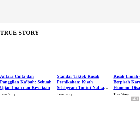
TRUE STORY
Antara Cinta dan
Standar Tiktok Rusak
Kisah Limah 
Panggilan Ka’bah: Sebuah
Pernikahan: Kisah
Berpisah Kar
Ujian Iman dan Kesetiaan
Selebgram Tuntut Nafkah
Ekonomi Dis
Rp.15 Juta Perbulan
Karena Cinta
True Story
True Story
True Story
Berakhir Talak Oleh
Suaminya