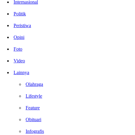
Internasional
Politik
Peristiwa
Opini
Foto
Video
Lainnya
Olahraga
Lifestyle
Feature
Obituari
Infografis