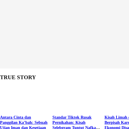
TRUE STORY
Antara Cinta dan
Standar Tiktok Rusak
Kisah Limah 
Panggilan Ka’bah: Sebuah
Pernikahan: Kisah
Berpisah Kar
Ujian Iman dan Kesetiaan
Selebgram Tuntut Nafkah
Ekonomi Dis