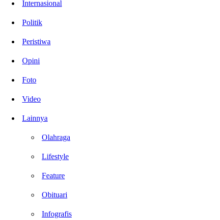
Internasional
Politik
Peristiwa
Opini
Foto
Video
Lainnya
Olahraga
Lifestyle
Feature
Obituari
Infografis