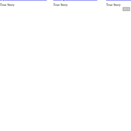
Rp.15 Juta Perbulan
Karena Cinta
True Story
True Story
True Story
Berakhir Talak Oleh
Suaminya