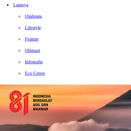
Lainnya
Olahraga
Lifestyle
Feature
Obituari
Infografis
Eco Green