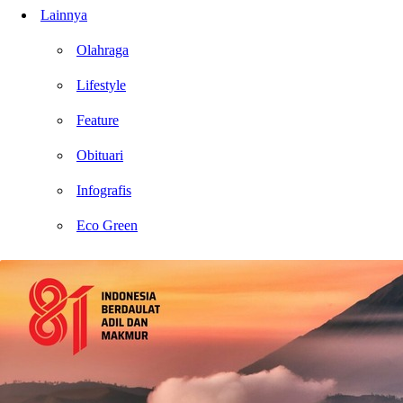
Lainnya
Olahraga
Lifestyle
Feature
Obituari
Infografis
Eco Green