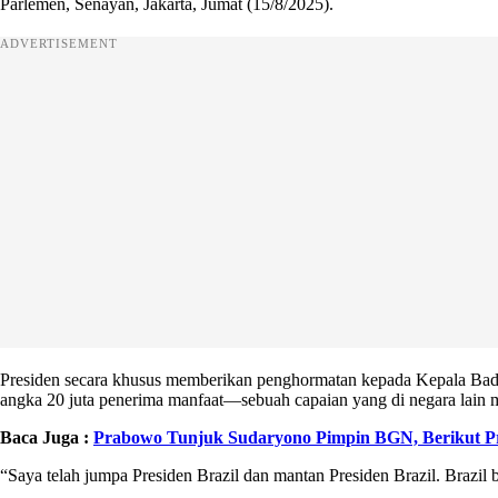
Parlemen, Senayan, Jakarta, Jumat (15/8/2025).
ADVERTISEMENT
Presiden secara khusus memberikan penghormatan kepada Kepala Bada
angka 20 juta penerima manfaat—sebuah capaian yang di negara lain 
Baca Juga :
Prabowo Tunjuk Sudaryono Pimpin BGN, Berikut Pr
“Saya telah jumpa Presiden Brazil dan mantan Presiden Brazil. Brazil 