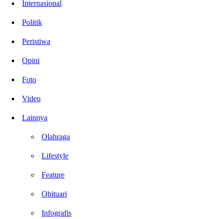
Internasional
Politik
Peristiwa
Opini
Foto
Video
Lainnya
Olahraga
Lifestyle
Feature
Obituari
Infografis