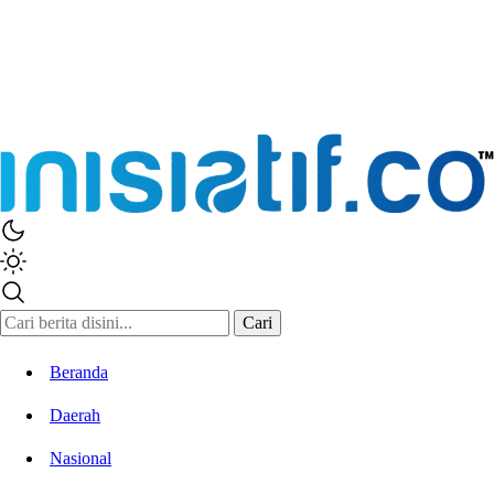
Inisiatif.co
Stay Connected Stay Informed
Cari
Beranda
Daerah
Nasional