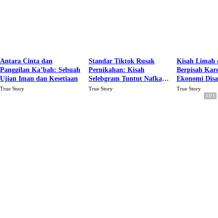
Antara Cinta dan
Standar Tiktok Rusak
Kisah Limah 
Panggilan Ka’bah: Sebuah
Pernikahan: Kisah
Berpisah Kar
Ujian Iman dan Kesetiaan
Selebgram Tuntut Nafkah
Ekonomi Dis
Rp.15 Juta Perbulan
Karena Cinta
True Story
True Story
True Story
Berakhir Talak Oleh
Suaminya