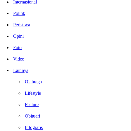
Internasional
Politik
Peristiwa
Opini
Foto
Video
Lainnya
Olahraga
Lifestyle
Feature
Obituari
Infografis