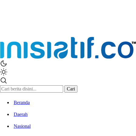
Inisiatif.co
Stay Connected Stay Informed
Cari
Beranda
Daerah
Nasional