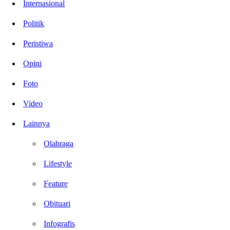
Internasional
Politik
Peristiwa
Opini
Foto
Video
Lainnya
Olahraga
Lifestyle
Feature
Obituari
Infografis