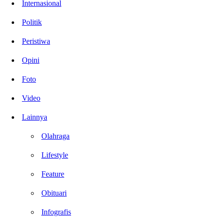
Internasional
Politik
Peristiwa
Opini
Foto
Video
Lainnya
Olahraga
Lifestyle
Feature
Obituari
Infografis