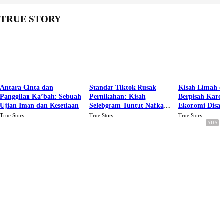
TRUE STORY
Antara Cinta dan
Standar Tiktok Rusak
Kisah Limah 
Panggilan Ka’bah: Sebuah
Pernikahan: Kisah
Berpisah Kar
Ujian Iman dan Kesetiaan
Selebgram Tuntut Nafkah
Ekonomi Dis
Rp.15 Juta Perbulan
Karena Cinta
True Story
True Story
True Story
Berakhir Talak Oleh
Suaminya