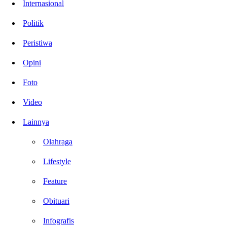
Internasional
Politik
Peristiwa
Opini
Foto
Video
Lainnya
Olahraga
Lifestyle
Feature
Obituari
Infografis