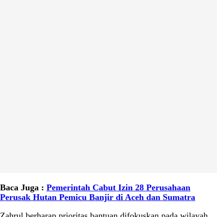
Baca Juga :
Pemerintah Cabut Izin 28 Perusahaan
Perusak Hutan Pemicu Banjir di Aceh dan Sumatra
Zahrul berharap prioritas bantuan difokuskan pada wilayah