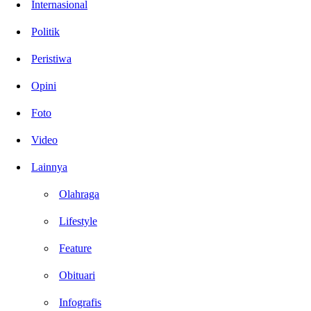
Internasional
Politik
Peristiwa
Opini
Foto
Video
Lainnya
Olahraga
Lifestyle
Feature
Obituari
Infografis