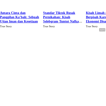
Antara Cinta dan
Standar Tiktok Rusak
Kisah Limah 
Panggilan Ka’bah: Sebuah
Pernikahan: Kisah
Berpisah Kar
Ujian Iman dan Kesetiaan
Selebgram Tuntut Nafkah
Ekonomi Dis
Rp.15 Juta Perbulan
Karena Cinta
True Story
True Story
True Story
Berakhir Talak Oleh
Suaminya