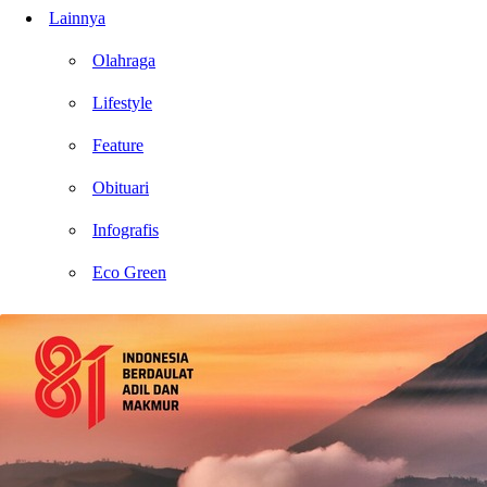
Lainnya
Olahraga
Lifestyle
Feature
Obituari
Infografis
Eco Green