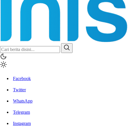
Inisiatif.co
Stay Connected Stay Informed
Facebook
Twitter
WhatsApp
Telegram
Instagram