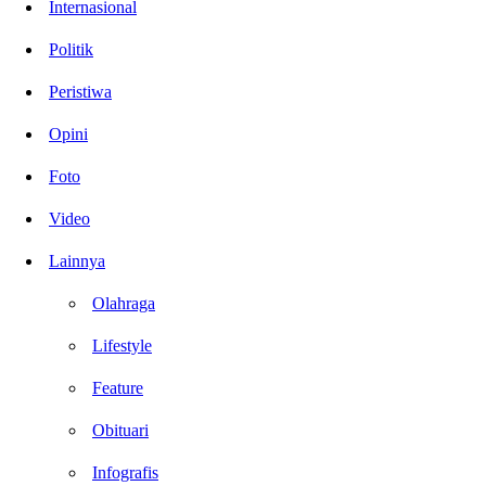
Internasional
Politik
Peristiwa
Opini
Foto
Video
Lainnya
Olahraga
Lifestyle
Feature
Obituari
Infografis