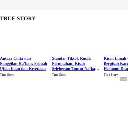
TRUE STORY
Antara Cinta dan
Standar Tiktok Rusak
Kisah Limah 
Panggilan Ka’bah: Sebuah
Pernikahan: Kisah
Berpisah Kar
Ujian Iman dan Kesetiaan
Selebgram Tuntut Nafkah
Ekonomi Dis
Rp.15 Juta Perbulan
Karena Cinta
True Story
True Story
True Story
Berakhir Talak Oleh
Suaminya