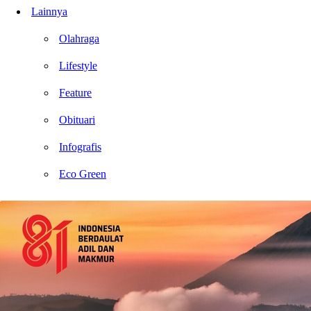
Lainnya
Olahraga
Lifestyle
Feature
Obituari
Infografis
Eco Green